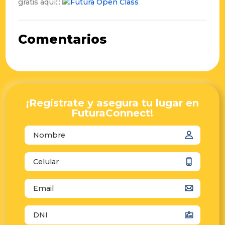
gratis aquí:::
Futura Open Class
Comentarios
¡Regístrate y asegura tu lugar en
FuturaConnect!
autocomplete="name"
autocomplete="tel"
autocomplete="email"
autocomplete="off"