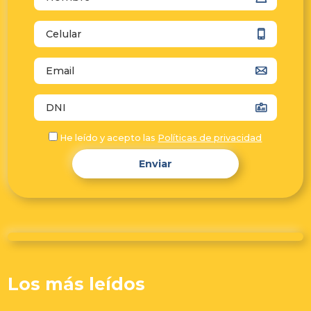
autocomplete="tel"
autocomplete="email"
autocomplete="off"
He leído y acepto las
Políticas de privacidad
Enviar
Los más leídos