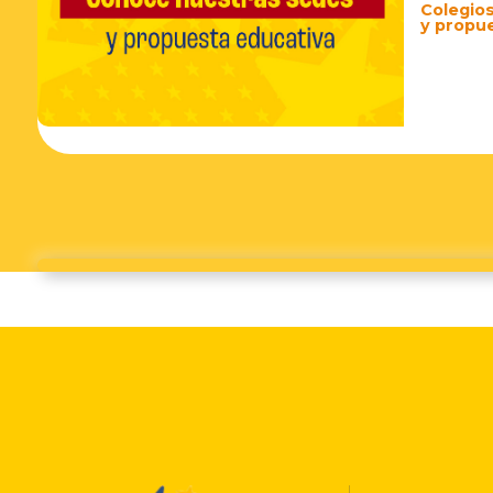
Colegio
y propu