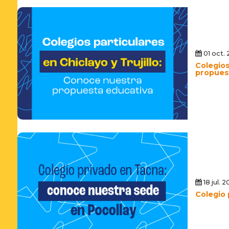
01 oct.
Colegios
propues
18 jul. 
Colegio 