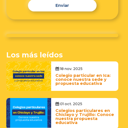
Enviar
Los más leídos
18 nov. 2025
Colegio particular en Ica:
conoce nuestra sede y
propuesta educativa
01 oct. 2025
Colegios particulares en
Chiclayo y Trujillo: Conoce
nuestra propuesta
educativa