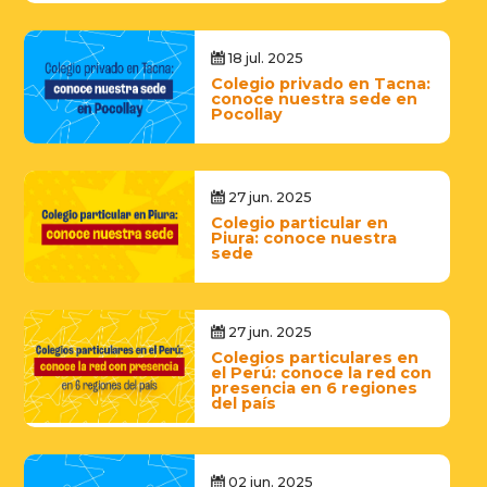
18 jul. 2025
Colegio privado en Tacna:
conoce nuestra sede en
Pocollay
27 jun. 2025
Colegio particular en
Piura: conoce nuestra
sede
27 jun. 2025
Colegios particulares en
el Perú: conoce la red con
presencia en 6 regiones
del país
02 jun. 2025