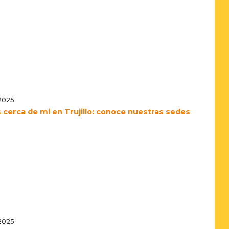
 2025
 cerca de mi en Trujillo: conoce nuestras sedes
 2025