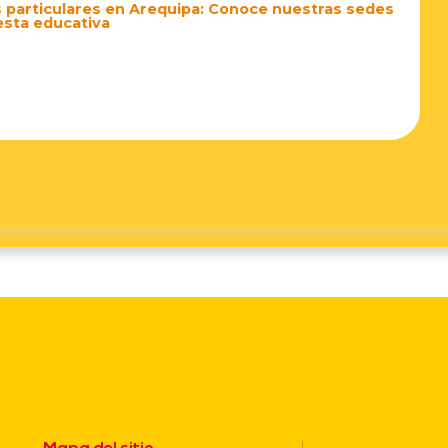
s particulares en Arequipa: Conoce nuestras sedes
esta educativa