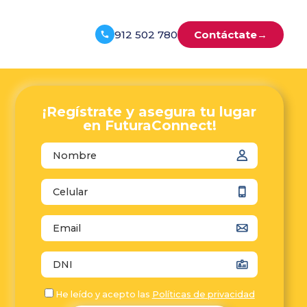
912 502 780
Contáctate
→
¡Regístrate y asegura tu lugar
en FuturaConnect!
autocomplete="name"
autocomplete="tel"
autocomplete="email"
autocomplete="off"
He leído y acepto las
Políticas de privacidad