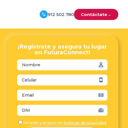
912 502 780
Contáctate
→
¡Regístrate y asegura tu lugar
en FuturaConnect!
autocomplete="name"
autocomplete="tel"
autocomplete="email"
autocomplete="off"
He leído y acepto las
Políticas de privacidad