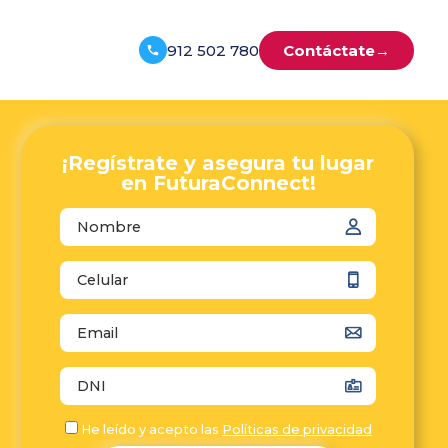
912 502 780
Contáctate
→
¡Regístrate y asegura tu lugar
en FuturaConnect!
autocomplete="name"
autocomplete="tel"
autocomplete="email"
autocomplete="off"
He leído y acepto las
Políticas de privacidad