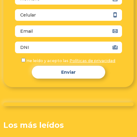
autocomplete="tel"
autocomplete="email"
autocomplete="off"
He leído y acepto las
Políticas de privacidad
Enviar
Los más leídos