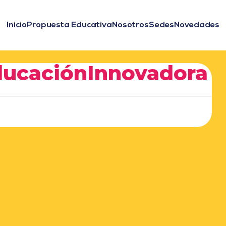
Inicio
Propuesta Educativa
Nosotros
Sedes
Novedades
EducaciónInnovadora