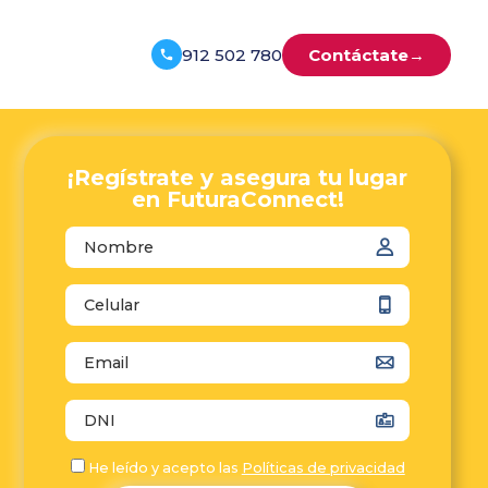
912 502 780
Contáctate
→
¡Regístrate y asegura tu lugar
en FuturaConnect!
autocomplete="name"
autocomplete="tel"
autocomplete="email"
autocomplete="off"
He leído y acepto las
Políticas de privacidad