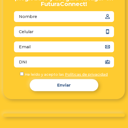
FuturaConnect!
autocomplete="name"
autocomplete="tel"
autocomplete="email"
autocomplete="off"
He leído y acepto las
Políticas de privacidad
Enviar