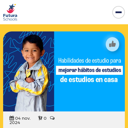
04 nov.
0
2024