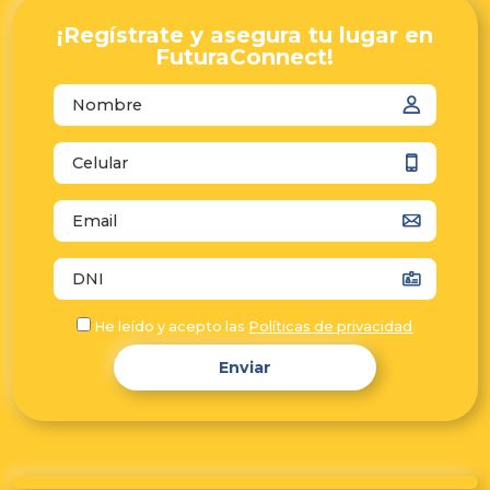
¡Regístrate y asegura tu lugar en
FuturaConnect!
autocomplete="name"
autocomplete="tel"
autocomplete="email"
autocomplete="off"
He leído y acepto las
Políticas de privacidad
Enviar